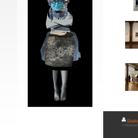
Druckv
© Madelain